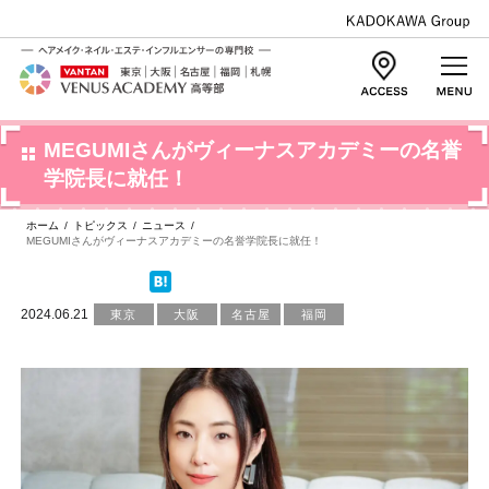
MEGUMIさんがヴィーナスアカデミーの名誉
学院長に就任！
ホーム
/
トピックス
/
ニュース
/
MEGUMIさんがヴィーナスアカデミーの名誉学院長に就任！
2024.06.21
東京
大阪
名古屋
福岡