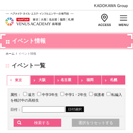
イベント情報
ホーム
/
イベント情報
イベント一覧
大阪
名古屋
福岡
札幌
東京
属性：
遠方
中学3年生
中学1・2年生
保護者
転編入
を検討中の高校生
日付：