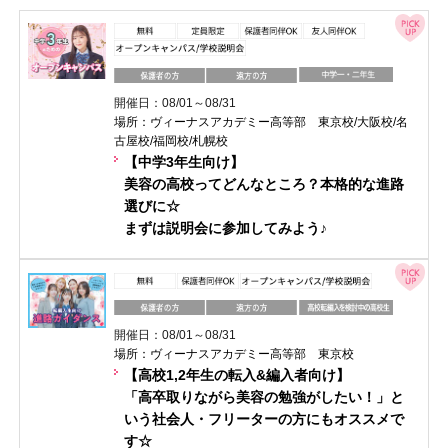
開催日：08/01～08/31
場所：ヴィーナスアカデミー高等部 東京校/大阪校/名
古屋校/福岡校/札幌校
【中学3年生向け】
美容の高校ってどんなところ？本格的な進路
選びに☆
まずは説明会に参加してみよう♪
開催日：08/01～08/31
場所：ヴィーナスアカデミー高等部 東京校
【高校1,2年生の転入&編入者向け】
「高卒取りながら美容の勉強がしたい！」と
いう社会人・フリーターの方にもオススメで
す☆