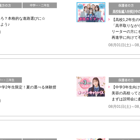
ころ？本格的な進路選びに☆
【高校1,2年生
よう♪
「高卒取りなが
リーターの方に
)
再進学に向けて
08月01日(土)～08
】中学2年生限定！夏の選べる体験授
【中学3年生向
美容の高校って
まずは説明会に
)
08月01日(土)～08