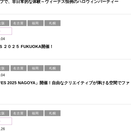
ブで、非日常的な体験～ヴィーナス恒例のハロウィンパーティー
大阪
名古屋
福岡
札幌
ト
.04
FES ２０２５ FUKUOKA開催！
大阪
名古屋
福岡
札幌
.04
 FES 2025 NAGOYA」開催！自由なクリエイティブが弾ける空間でファ
大阪
名古屋
福岡
札幌
ト
.26