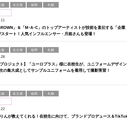
大阪
名古屋
福岡
札幌
ト
.11
I BROWN」＆「M･A･C」のトップアーティストが技術を直伝する「企業
がスタート！人気インフルエンサー・月姫さんも登場！
大阪
名古屋
福岡
札幌
.28
プロジェクト】「ユーロプラス」様に在校生が、ユニフォームデザイン
年次の集大成としてサンプルユニフォームを着用して撮影実習！
大阪
名古屋
福岡
札幌
ト
.22
りんが教えてくれる！在校生に向けて、ブランドプロデュース＆TikTo