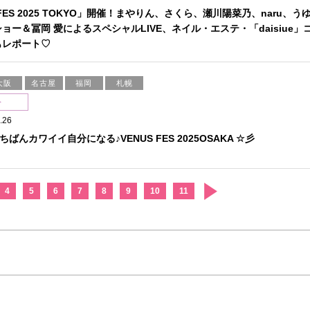
 FES 2025 TOKYO」開催！まやりん、さくら、瀬川陽菜乃、naru、う
ョー＆冨岡 愛によるスペシャルLIVE、ネイル・エステ・「daisiue」
もレポート♡
大阪
名古屋
福岡
札幌
ト
.26
ばんカワイイ自分になる♪VENUS FES 2025OSAKA ☆彡
4
5
6
7
8
9
10
11