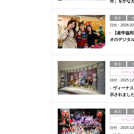
分」をかな
東京
日付：2026.02
【産学協同
オのデジタ
東京
イベン
日付：2025.12
ヴィーナス
示されまし
東京
イベン
日付：2025.12