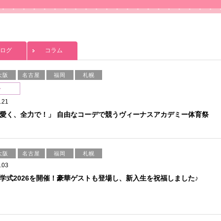
ログ
コラム
大阪
名古屋
福岡
札幌
ト
.21
愛く、全力で！」 自由なコーデで競うヴィーナスアカデミー体育祭
大阪
名古屋
福岡
札幌
.03
学式2026を開催！豪華ゲストも登場し、新入生を祝福しました♪