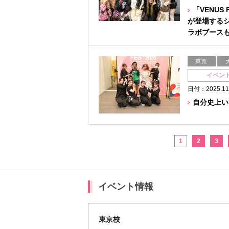
「VENUS
が登場するシ
ラボブース
東京
イベン
日付：2025.11
自分史上いち
1
2
3
イベント情報
東京校