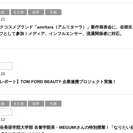
大阪
名古屋
福岡
札幌
.21
クコスメブランド「amritara（アムリターラ）」新作発表会に、在校生
ッフとして参加！メディア、インフルエンサー、流通関係者に対応。
ト
.20
レポート】TOM FORD BEAUTY 企業連携プロジェクト実施！
大阪
名古屋
福岡
札幌
ト
.12
谷美容学院大学部 名誉学院長・MEGUMIさんの特別授業！「なりたい