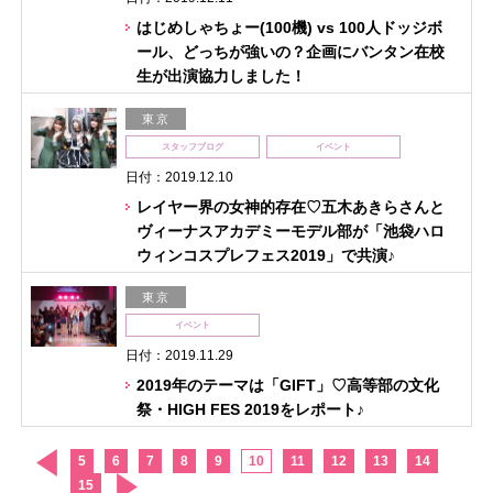
はじめしゃちょー(100機) vs 100人ドッジボ
ール、どっちが強いの？企画にバンタン在校
生が出演協力しました！
東京
スタッフブログ
イベント
日付：2019.12.10
レイヤー界の女神的存在♡五木あきらさんと
ヴィーナスアカデミーモデル部が「池袋ハロ
ウィンコスプレフェス2019」で共演♪
東京
イベント
日付：2019.11.29
2019年のテーマは「GIFT」♡高等部の文化
祭・HIGH FES 2019をレポート♪
5
6
7
8
9
10
11
12
13
14
15