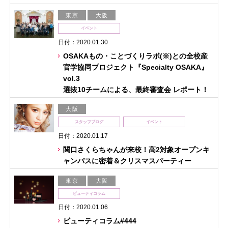
東京
大阪
イベント
日付：2020.01.30
OSAKAもの・ことづくりラボ(※)との全校産
官学協同プロジェクト『Specialty OSAKA』
vol.3
選抜10チームによる、最終審査会 レポート！
大阪
スタッフブログ
イベント
日付：2020.01.17
関口さくらちゃんが来校！高2対象オープンキ
ャンパスに密着＆クリスマスパーティー
東京
大阪
ビューティコラム
日付：2020.01.06
ビューティコラム#444