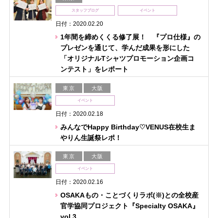
スタッフブログ
イベント
日付：2020.02.20
1年間を締めくくる修了展！ 『プロ仕様』の
プレゼンを通じて、学んだ成果を形にした
「オリジナルTシャツプロモーション企画コ
ンテスト」をレポート
東京
大阪
イベント
日付：2020.02.18
みんなでHappy Birthday♡VENUS在校生ま
やりん生誕祭レポ！
東京
大阪
イベント
日付：2020.02.16
OSAKAもの・ことづくりラボ(※)との全校産
官学協同プロジェクト『Specialty OSAKA』
vol.3