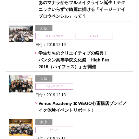
あのマナラからフルメイクライン誕生！テク
ニックいらずで綺麗に描ける「イージーアイ
ブロウペンシル」って？
大阪
スタッフブログ
イベント
日付：2019.12.19
学生たちのクリエイティブの祭典！
バンタン高等学院文化祭「High Fes
2019（ハイフェス）」が開催
大阪
スタッフブログ
日付：2019.12.13
Venus Academy ✖️ WEGO心斎橋店ゾンビメ
イク体験イベントリポート！
東京
イベント
日付：2019.12.11