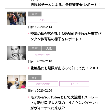
選抜10チームによる、最終審査会 レポート！
東京
イベント
日付：2020.02.14
交流の輪が広がる！4校合同で行われた東京バ
ンタン体育祭の様子をレポート！
東京
大阪
ビューティコラム
日付：2020.02.10
化粧品にも期限があるって知ってた！？＃１
東京
スタッフブログ
イベント
日付：2020.02.06
モデル＆YouTuberとして大活躍！ストレー
トな語り口で大人気の「うさたにパイセン」
がヴィーナスに来校♡