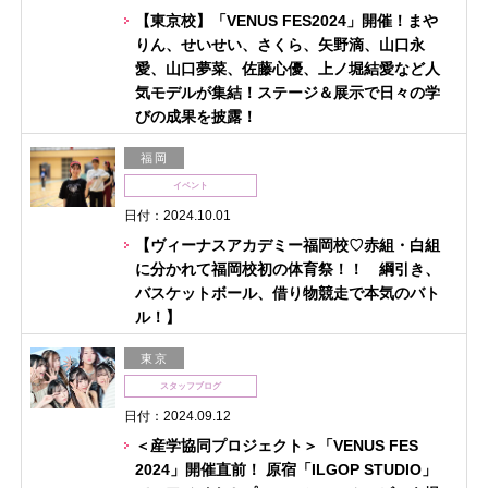
【東京校】「VENUS FES2024」開催！まや
りん、せいせい、さくら、矢野滴、山口永
愛、山口夢菜、佐藤心優、上ノ堀結愛など人
気モデルが集結！ステージ＆展示で日々の学
びの成果を披露！
福岡
イベント
日付：2024.10.01
【ヴィーナスアカデミー福岡校♡赤組・白組
に分かれて福岡校初の体育祭！！ 綱引き、
バスケットボール、借り物競走で本気のバト
ル！】
東京
スタッフブログ
日付：2024.09.12
＜産学協同プロジェクト＞「VENUS FES
2024」開催直前！ 原宿「ILGOP STUDIO」