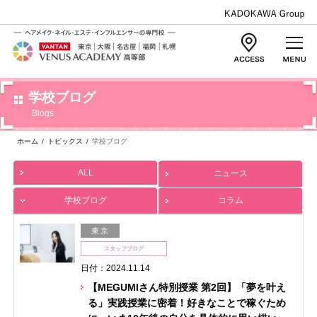
学校ブログ
Blogs
ホーム
/
トピックス
/
学校ブログ
ALL
ニュース
学校ブログ
コラム
東京
スタッフブログ
日付：2024.11.14
【MEGUMIさん特別授業 第2回】「夢を叶え
る」実践授業に密着！好きなことで稼ぐため