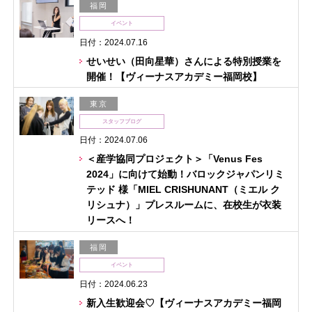
福岡
イベント
日付：2024.07.16
せいせい（田向星華）さんによる特別授業を
開催！【ヴィーナスアカデミー福岡校】
東京
スタッフブログ
日付：2024.07.06
＜産学協同プロジェクト＞「Venus Fes
2024」に向けて始動！バロックジャパンリミ
テッド 様「MIEL CRISHUNANT（ミエル ク
リシュナ）」プレスルームに、在校生が衣装
リースへ！
福岡
イベント
日付：2024.06.23
新入生歓迎会♡【ヴィーナスアカデミー福岡