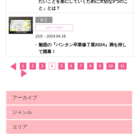
たいことを形にしていくために大切な3つのこ
と」とは？
東京
スタッフブログ
日付：2024.04.18
魅惑の『バンタン卒業修了展2024』満を持し
て開幕！
1
2
3
4
5
6
7
8
9
10
11
アーカイブ
ジャンル
エリア