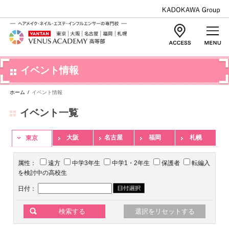
イベント情報
ホーム
/
イベント情報
イベント一覧
大阪
名古屋
福岡
札幌
東京
属性：
遠方
中学3年生
中学1・2年生
保護者
転編入
を検討中の高校生
日付：