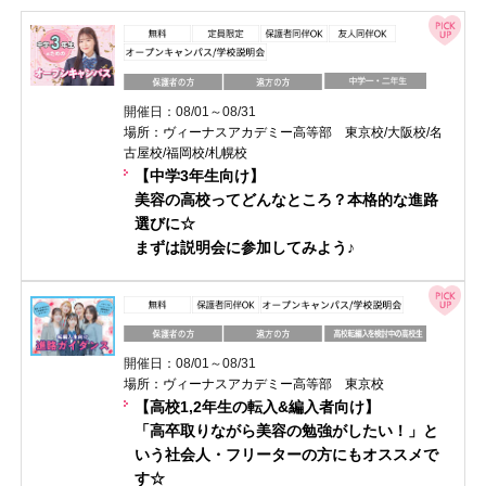
開催日：08/01～08/31
場所：ヴィーナスアカデミー高等部 東京校/大阪校/名
古屋校/福岡校/札幌校
【中学3年生向け】
美容の高校ってどんなところ？本格的な進路
選びに☆
まずは説明会に参加してみよう♪
開催日：08/01～08/31
場所：ヴィーナスアカデミー高等部 東京校
【高校1,2年生の転入&編入者向け】
「高卒取りながら美容の勉強がしたい！」と
いう社会人・フリーターの方にもオススメで
す☆