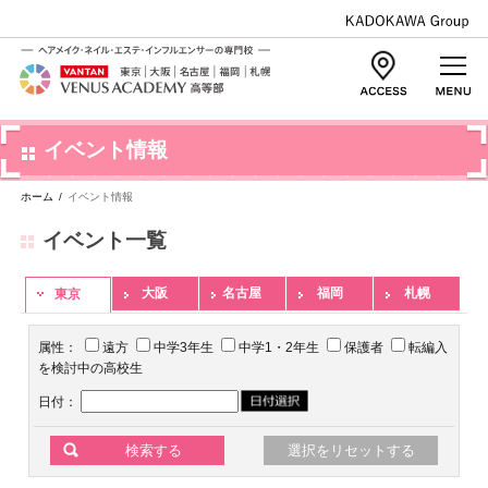
イベント情報
ホーム
/
イベント情報
イベント一覧
大阪
名古屋
福岡
札幌
東京
属性：
遠方
中学3年生
中学1・2年生
保護者
転編入
を検討中の高校生
日付：