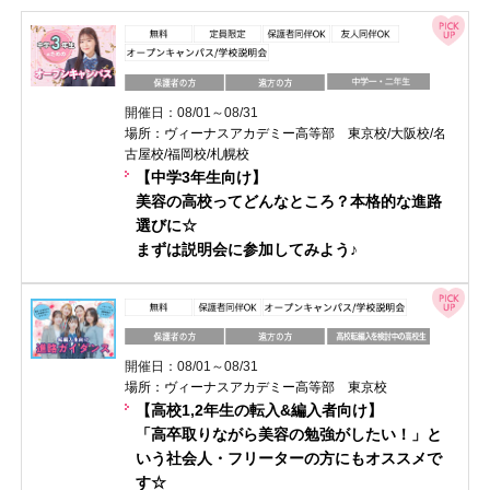
開催日：08/01～08/31
場所：ヴィーナスアカデミー高等部 東京校/大阪校/名
古屋校/福岡校/札幌校
【中学3年生向け】
美容の高校ってどんなところ？本格的な進路
選びに☆
まずは説明会に参加してみよう♪
開催日：08/01～08/31
場所：ヴィーナスアカデミー高等部 東京校
【高校1,2年生の転入&編入者向け】
「高卒取りながら美容の勉強がしたい！」と
いう社会人・フリーターの方にもオススメで
す☆