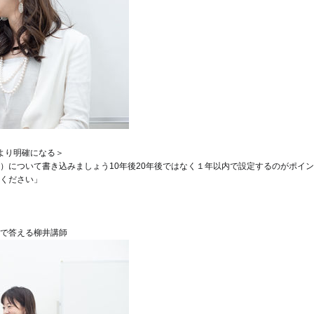
より明確になる
＞
）について書き込みましょう
10年後20年後ではなく１年以内で設定するのがポイ
ください」
で答える柳井講師