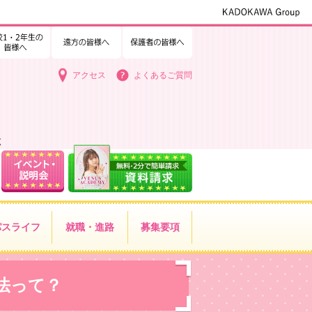
1・2年生の皆様へ
中学3年生の皆様へ
遠方の皆様へ
保護者の皆様へ
アクセス
よくあるご質問
く
パス
ライフ
就職・進路
募集要項
法って？