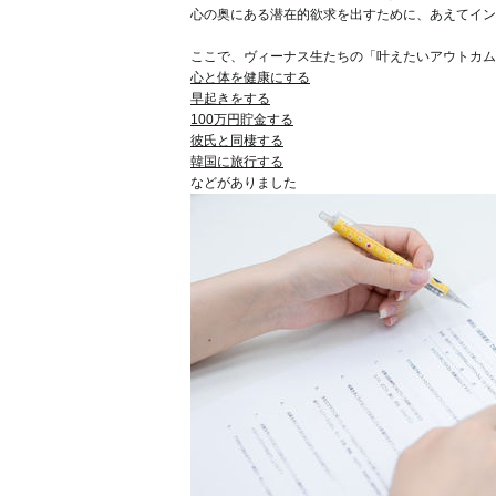
心の奥にある潜在的欲求を出すために、あえてイン
ここで、ヴィーナス生たちの「叶えたいアウトカム
心と体を健康にする
早起きをする
100
万円貯金する
彼氏と同棲する
韓国に旅行する
などがありました