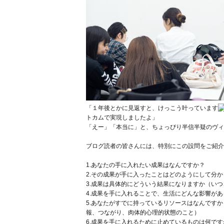
「１年後とかに見返すと、けっこう叶っています
トカムで実現しましたよ」
「えー
」「本当に
」と、ちょっぴり半信半疑のヴィ
ブログ読者の皆さんには、特別に
この設問をご紹介
1.あなたの手に入れたい成果はなんですか？
2.その成果が手に入ったことはどのようにして分
3.成果は具体的にどういう結果になりますか（い
4.成果を手に入れることで、生活にどんな影響が
5.あなたがすでに持っているリソースはなんです
報、つながり、肉体的心理的状態のこと）
6.成果を手に入れるために止めているものは何です