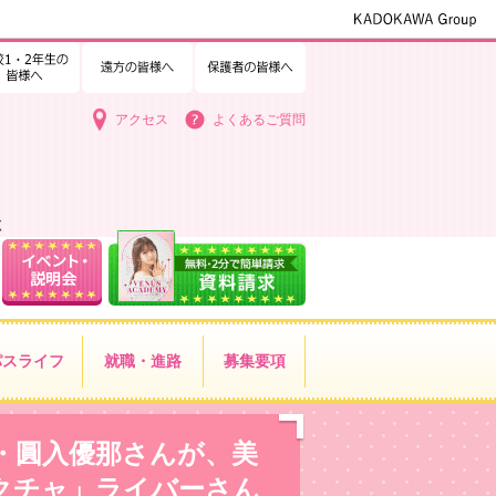
1・2年生の皆様へ
中学3年生の皆様へ
遠方の皆様へ
保護者の皆様へ
アクセス
よくあるご質問
く
パス
ライフ
就職・進路
募集要項
・圓入優那さんが、美
クチャ」ライバーさん