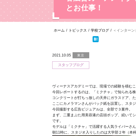
とお仕事！
ホーム
/
トピックス
/
学校ブログ
/
＜インターンシ
2021.10.05
東京
スタッフブログ
ヴィーナスアカデミーでは、現場での経験を積むこ
今回レポートするのは、「ミクチャ」で知られる株
コンクリートが打ちっ放しの天井にガラスドア、た
ここにカメラマンさんがバック紙を設置し、スタジ
今回撮影する広告ビジュアルは、全部で３案件。
まず、二重まぶた用美容液の店頭ポップ、続いてシ
です。
モデルは「ミクチャ」で活躍する人気ライバーさん
朝11時に、スタジオ入りしたのは大学部２年（本