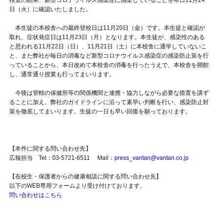
検査の結果、新型コロナウイルス感染症に感染していることを本日11月24
日（火）に確認いたしました。
本生徒の本校舎への最終登校日は11月20日（金）です。本生徒と確認が
取れ、症状発症日は11月23日（月）となります。本生徒が、感染性のある
と思われる11月22日（日）、11月21日（土）に本校舎に通学していないこ
と、また弊社が毎日の消毒など新型コロナウイルス感染症の感染防止策を行
っていることから、本日改めて本校舎の消毒を行ったうえで、本校舎を開館
し、通常通り授業も行ってまいります。
今後は管轄の保健所等の関係機関と連携・協力しながら必要な措置を講ず
ることに加え、弊社のガイドラインに沿って素早い判断を行い、感染防止対
策を徹底してまいります。生徒の一日も早い回復を願っております。
【本件に関する問い合わせ先】
広報担当 Tel：03-5721-6511 Mail：
press_vantan@vantan.co.jp
【在校生・保護者からの健康相談に関する問い合わせ先】
以下のWEB専用フォームより受け付けております。
問い合わせはこちら