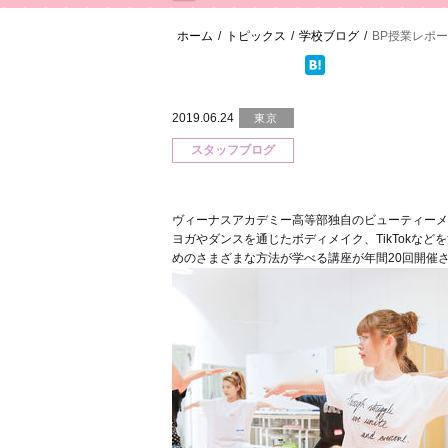
ホーム
/
トピックス
/
学校ブログ
/
BP授業レポ
2019.06.24
東京
スタッフブログ
ヴィーナスアカデミー高等部独自のビューティーメ
ヨガやダンスを通じたボディメイク、TikTokな
めのさまざまな方法が学べる講座が年間20回開催