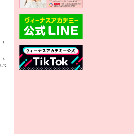
、ナ
」と
して