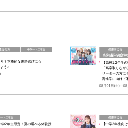
ころ？本格的な進路選びに☆
【高校1,2年生
よう♪
「高卒取りなが
リーターの方に
)
再進学に向けて
08月01日(土)～08
】中学2年生限定！夏の選べる体験授
【中学3年生向