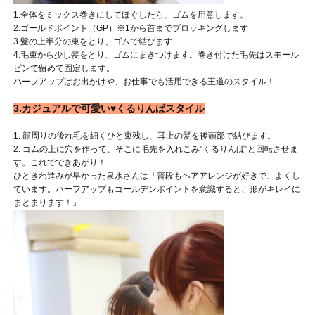
1.全体をミックス巻きにしてほぐしたら、ゴムを用意します。
2.ゴールドポイント（GP）※1から首までブロッキングします
3.髪の上半分の束をとり、ゴムで結びます
4.毛束から少し髪をとり、ゴムにまきつけます。巻き付けた毛先はスモール
ピンで留めて固定します。
ハーフアップはお出かけや、お仕事でも活用できる王道のスタイル！
3.カジュアルで可愛い♥くるりんぱスタイル
1. 顔周りの後れ毛を細くひと束残し、耳上の髪を後頭部で結びます。
2. ゴムの上に穴を作って、そこに毛先を入れこみ”くるりんぱ”と回転させま
す。これでできあがり！
ひときわ進みが早かった泉水さんは「普段もヘアアレンジが好きで、よくし
ています。ハーフアップもゴールデンポイントを意識すると、形がキレイに
まとまります！」