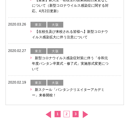
【重要】新入生・在校生の授業開始日変更など
について（新型コロナウイルス感染症に関する対
応。4月2日更新）
2020.03.26
東京
大阪
【在校生及び来校される皆様へ】新型コロナウ
イルス感染拡大に伴う注意について
2020.02.27
東京
大阪
新型コロナウイルス感染症対策に伴う「令和元
年度バンタン卒業式・修了式」実施形式変更につ
いて
2020.02.19
東京
大阪
新スクール「バンタンクリエイターアカデミ
ー」来春開校！
1
2
3