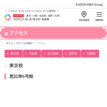
アクセス
ホーム
/
スクールの紹介
/
アクセス
東京校
大阪校
名古屋校
福岡校
札幌校
東京校
恵比寿5号館