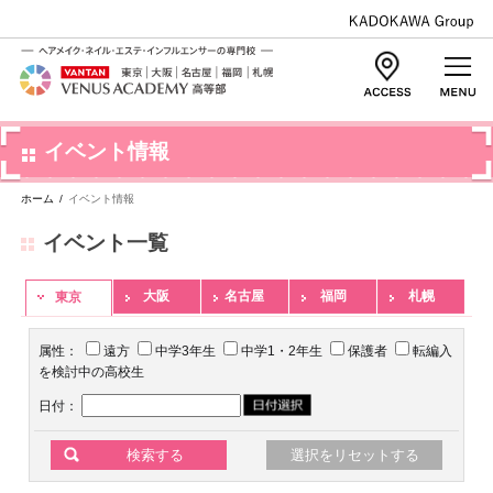
イベント情報
ホーム
/
イベント情報
イベント一覧
大阪
名古屋
福岡
札幌
東京
属性：
遠方
中学3年生
中学1・2年生
保護者
転編入
を検討中の高校生
日付：