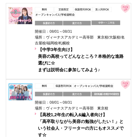
開催日：08/01～08/31
場所：ヴィーナスアカデミー高等部 東京校/大阪校/名
古屋校/福岡校/札幌校
【中学3年生向け】
美容の高校ってどんなところ？本格的な進路
選びに☆
まずは説明会に参加してみよう♪
開催日：08/01～08/31
場所：ヴィーナスアカデミー高等部 東京校
【高校1,2年生の転入&編入者向け】
「高卒取りながら美容の勉強がしたい！」と
いう社会人・フリーターの方にもオススメで
す☆