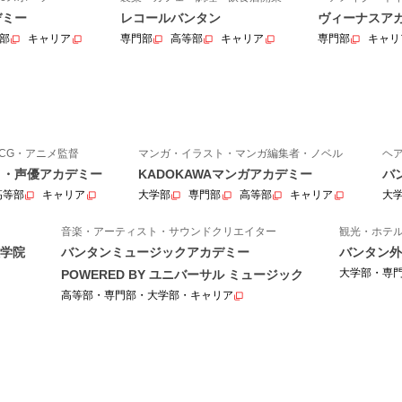
デミー
レコールバンタン
ヴィーナスア
部
キャリア
専門部
高等部
キャリア
専門部
キャリ
CG・アニメ監督
マンガ・イラスト・マンガ編集者・ノベル
ヘ
ニメ・声優アカデミー
KADOKAWAマンガアカデミー
バ
高等部
キャリア
大学部
専門部
高等部
キャリア
大
音楽・アーティスト・サウンドクリエイター
観光・ホテ
学院
バンタンミュージックアカデミー
バンタン外
大学部・専
POWERED BY ユニバーサル ミュージック
高等部・専門部・大学部・キャリア