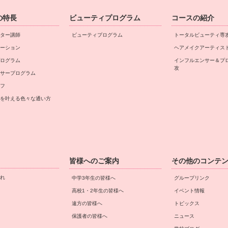
の特長
ビューティプログラム
コースの紹介
ター講師
ビューティプログラム
トータルビューティ専
ーション
ヘアメイクアーティス
ログラム
インフルエンサー＆プ
攻
サープログラム
フ
を叶える⾊々な通い⽅
皆様へのご案内
その他のコンテ
れ
中学3年生の皆様へ
グループリンク
高校1・2年生の皆様へ
イベント情報
遠方の皆様へ
トピックス
保護者の皆様へ
ニュース