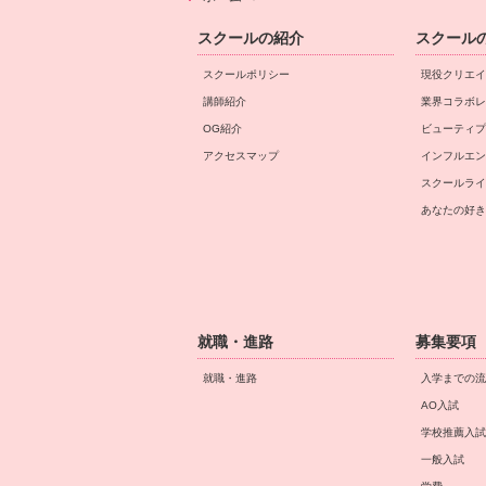
スクールの紹介
スクール
スクールポリシー
現役クリエイ
講師紹介
業界コラボレ
OG紹介
ビューティプ
アクセスマップ
インフルエン
スクールライ
あなたの好き
就職・進路
募集要項
就職・進路
入学までの流
AO入試
学校推薦入試
一般入試