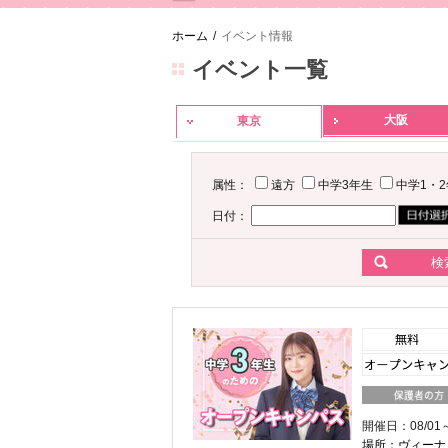
ホーム
/
イベント情報
イベント一覧
大阪
東京
属性：
遠方
中学3年生
中学1・
日付：
開催日：08/01～
場所：ヴィーナ