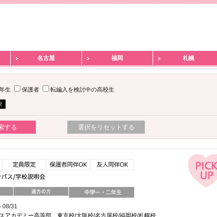
名古屋
福岡
札幌
2年生
保護者
転編入を検討中の高校生
08/31
スアカデミー高等部 東京校/大阪校/名古屋校/福岡校/札幌校