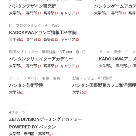
バンタンデザイン研究所
バンタンゲームアカ
大学部
専門部
高等部
キャリア
大学部
専門部
高等
IT・プログラミング・AI・Web
KADOKAWAドワンゴ情報工科学院
大学部
専門部
高等部
キャリア
動画クリエイター・動画編集・VTuber・歌い手
アニメ・声優・アニメ
バンタンクリエイターアカデミー
KADOKAWAア
大学部
専門部
高等部
キャリア
大学部
専門部
アート・デザイン・映像・映画
製菓・カフェ・和洋調理
バンタン芸術学院
バンタン国際製菓カフェ和洋調理
大学部
大学部
eスポーツ
ZETA DIVISIONゲーミングアカデミー
POWERED BY バンタン
大学部・専門部・高等部