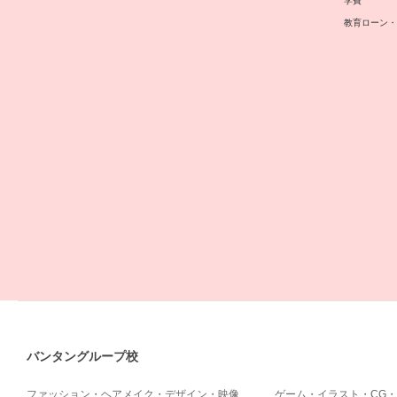
学費
教育ローン・
バンタングループ校
ファッション・ヘアメイク・デザイン・映像
ゲーム・イラスト・CG・