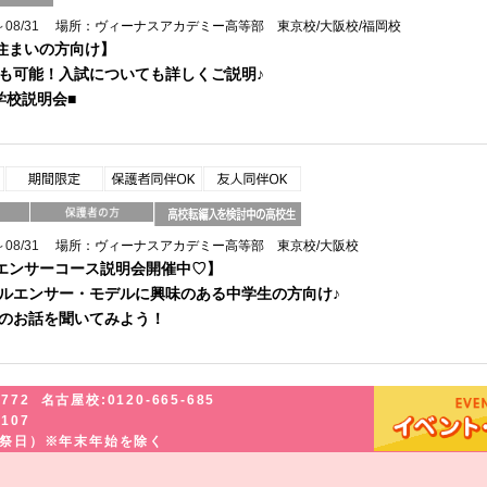
08/31
場所：ヴィーナスアカデミー高等部 東京校/大阪校/福岡校
住まいの方向け】
も可能！入試についても詳しくご説明♪
学校説明会■
08/31
場所：ヴィーナスアカデミー高等部 東京校/大阪校
エンサーコース説明会開催中♡】
ルエンサー・モデルに興味のある中学生の方向け♪
のお話を聞いてみよう！
-772
名古屋校:0120-665-685
-107
・祝祭日）※年末年始を除く