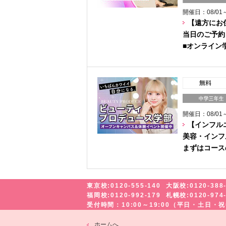
開催日：08/01～
【遠方にお
当日のご予約
■オンライン
開催日：08/01～
【インフル
美容・インフ
まずはコース
東京校:0120-555-140
大阪校:0120-388
福岡校:0120-992-179
札幌校:0120-974
受付時間：10:00～19:00（平日・土日
ホームへ