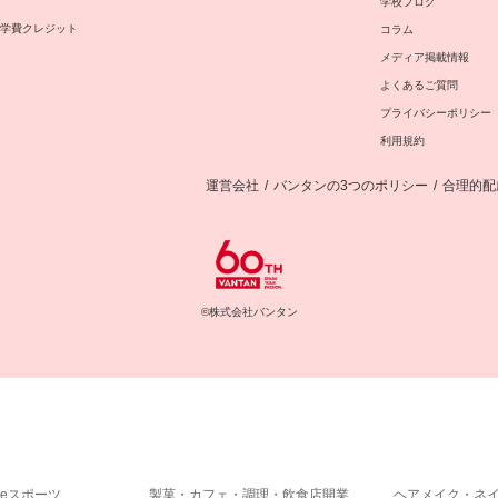
学校ブログ
学費クレジット
コラム
メディア掲載情報
よくあるご質問
プライバシーポリシー
利用規約
運営会社
/
バンタンの3つのポリシー
/
合理的配
©株式会社バンタン
eスポーツ
製菓・カフェ・調理・飲食店開業
ヘアメイク・ネ