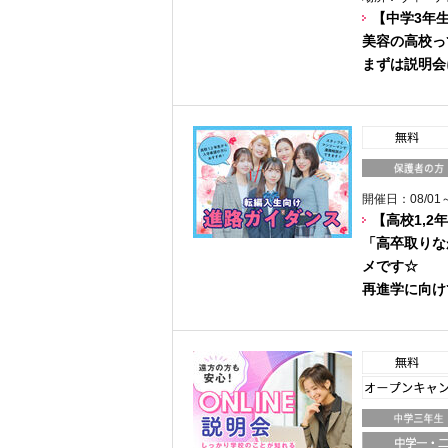
【中学3年
美容の高校っ
まずは説明会
開催日：08/01～
【高校1,2
「高卒取りな
メです☆
再進学に向け