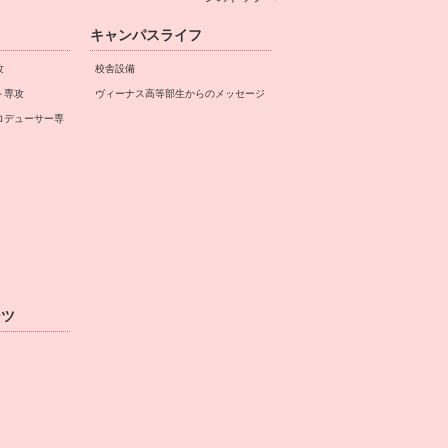
キャンパスライフ
攻
校舎設備
ト専攻
ヴィーナス高等部生からのメッセージ
ロデューサー専
ンツ