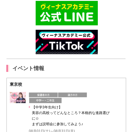
イベント情報
東京校
【中学3年生向け】
美容の高校ってどんなところ？本格的な進路選び
に☆
まずは説明会に参加してみよう♪
08月01日(土)～08月31日(月)