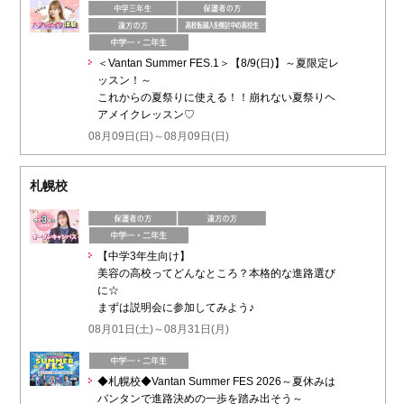
＜Vantan Summer FES.1＞【8/9(日)】～夏限定レ
ッスン！～
これからの夏祭りに使える！！崩れない夏祭りヘ
アメイクレッスン♡
08月09日(日)～08月09日(日)
札幌校
【中学3年生向け】
美容の高校ってどんなところ？本格的な進路選び
に☆
まずは説明会に参加してみよう♪
08月01日(土)～08月31日(月)
◆札幌校◆Vantan Summer FES 2026～夏休みは
バンタンで進路決めの一歩を踏み出そう～