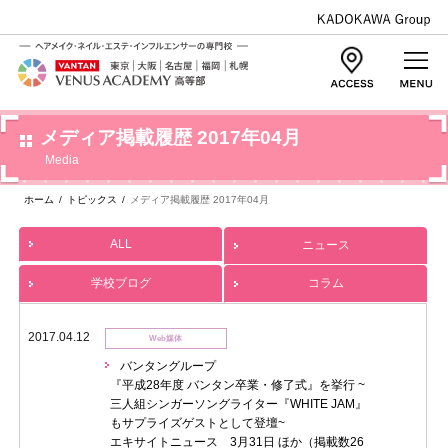
メディア掲載履歴 2017年04月
Media
ホーム
/
トピックス
/
メディア掲載履歴 2017年04月
ALL
ニュース
学校ブログ
コラム
2017.04.12
Web媒体
バンタングループ
『平成28年度 バンタン卒業・修了式』を挙行 ~
三人組シンガーソングライター『WHITE JAM』
もサプライズゲストとして登壇~
エキサイトニュース 3月31日 ほか（掲載数26