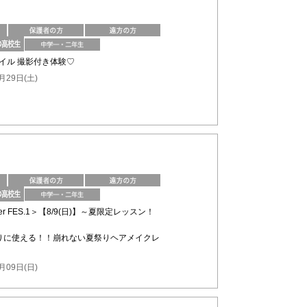
ネイル 撮影付き体験♡
月29日(土)
mmer FES.1＞【8/9(日)】～夏限定レッスン！
りに使える！！崩れない夏祭りヘアメイクレ
月09日(日)