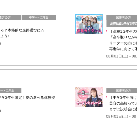
ころ？本格的な進路選びに☆
【高校1,2年生
よう♪
「高卒取りなが
リーターの方に
)
再進学に向けて
08月01日(土)～08
】中学2年生限定！夏の選べる体験授
【中学3年生向
美容の高校って
まずは説明会に
)
08月01日(土)～08