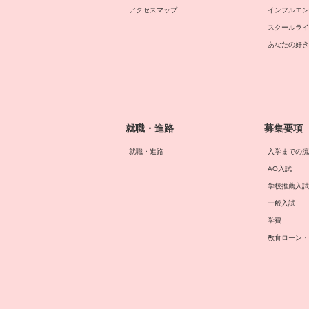
アクセスマップ
インフルエン
スクールライ
あなたの好き
就職・進路
募集要項
就職・進路
入学までの流
AO入試
学校推薦入試
一般入試
学費
教育ローン・