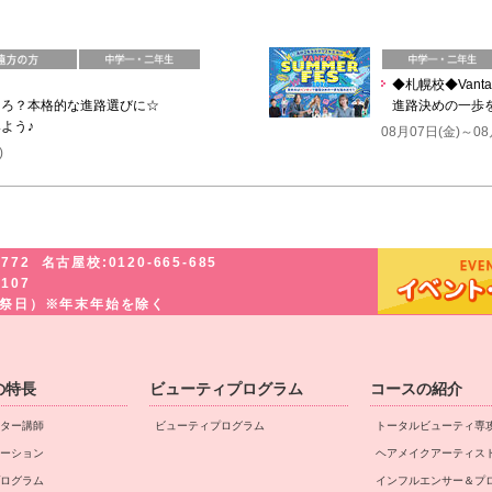
◆札幌校◆Vanta
ころ？本格的な進路選びに☆
進路決めの一歩
よう♪
08月07日(金)～08
)
-772
名古屋校:0120-665-685
-107
・祝祭日）※年末年始を除く
の特長
ビューティプログラム
コースの紹介
ター講師
ビューティプログラム
トータルビューティ専
ーション
ヘアメイクアーティス
ログラム
インフルエンサー＆プ