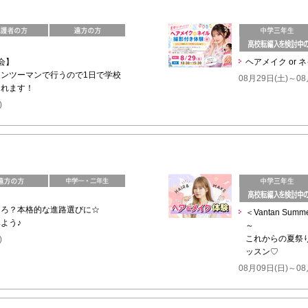
会】
ヘアメイク or 
ンツーマンで行うので1日で学校
08月29日(土)～08
知れます！
)
ころ？本格的な進路選びに☆
＜Vantan Su
よう♪
～
これからの夏祭
)
ッスン♡
08月09日(日)～08