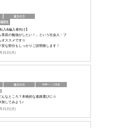
の転入&編入者向け】
ら美容の勉強がしたい！」という社会人・フ
もオススメです☆
不安な部分もしっかりご説明致します！
月31日(月)
け】
どんなところ？本格的な進路選びに☆
参加してみよう♪
月31日(月)