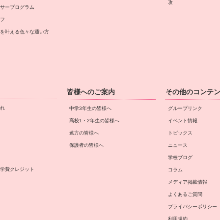
攻
サープログラム
フ
を叶える⾊々な通い⽅
皆様へのご案内
その他のコンテ
れ
中学3年生の皆様へ
グループリンク
高校1・2年生の皆様へ
イベント情報
遠方の皆様へ
トピックス
保護者の皆様へ
ニュース
学校ブログ
学費クレジット
コラム
メディア掲載情報
よくあるご質問
プライバシーポリシー
利用規約