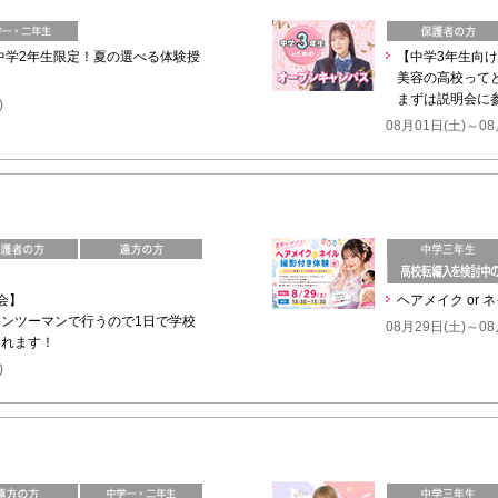
】中学2年生限定！夏の選べる体験授
【中学3年生向
美容の高校って
まずは説明会に
)
08月01日(土)～08
会】
ヘアメイク or 
ンツーマンで行うので1日で学校
08月29日(土)～08
知れます！
)