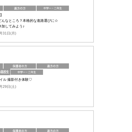
け】
どんなところ？本格的な進路選びに☆
参加してみよう♪
月31日(月)
ネイル 撮影付き体験♡
月29日(土)