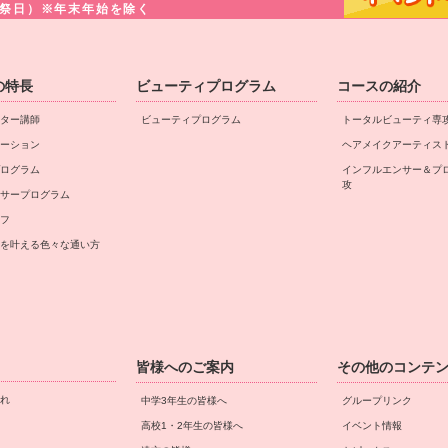
・祝祭日）※年末年始を除く
の特長
ビューティプログラム
コースの紹介
ター講師
ビューティプログラム
トータルビューティ専
ーション
ヘアメイクアーティス
ログラム
インフルエンサー＆プ
攻
サープログラム
フ
を叶える⾊々な通い⽅
皆様へのご案内
その他のコンテ
れ
中学3年生の皆様へ
グループリンク
高校1・2年生の皆様へ
イベント情報