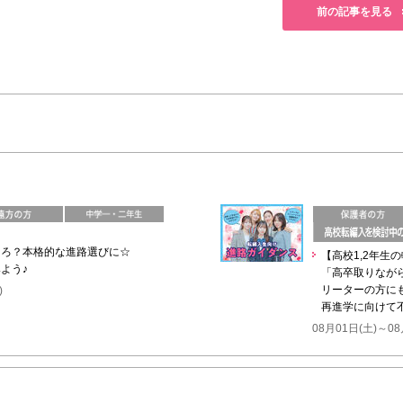
前の記事を見る
ころ？本格的な進路選びに☆
【高校1,2年生
よう♪
「高卒取りなが
リーターの方に
)
再進学に向けて
08月01日(土)～08