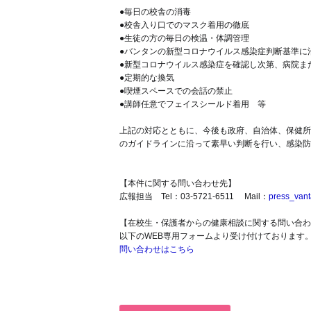
●毎日の校舎の消毒
●校舎入り口でのマスク着用の徹底
●生徒の方の毎日の検温・体調管理
●バンタンの新型コロナウイルス感染症判断基準に
●新型コロナウイルス感染症を確認し次第、病院ま
●定期的な換気
●喫煙スペースでの会話の禁止
●講師任意でフェイスシールド着用 等
上記の対応とともに、今後も政府、自治体、保健所
のガイドラインに沿って素早い判断を行い、感染防
【本件に関する問い合わせ先】
広報担当 Tel：03-5721-6511 Mail：
press_vant
【在校生・保護者からの健康相談に関する問い合わ
以下のWEB専用フォームより受け付けております
問い合わせはこちら