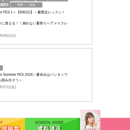
mmer FES.1＞【8/9(日)】～夏限定レッスン！
りに使える！！崩れない夏祭りヘアメイクレ
月09日(日)
n Summer FES 2026～夏休みはバンタンで
を踏み出そう～
月07日(金)