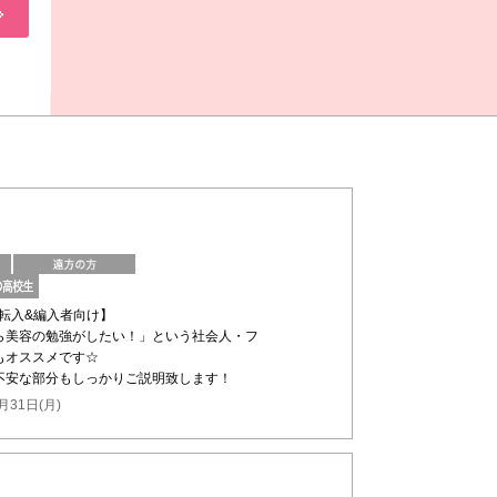
の転入&編入者向け】
ら美容の勉強がしたい！」という社会人・フ
もオススメです☆
不安な部分もしっかりご説明致します！
月31日(月)