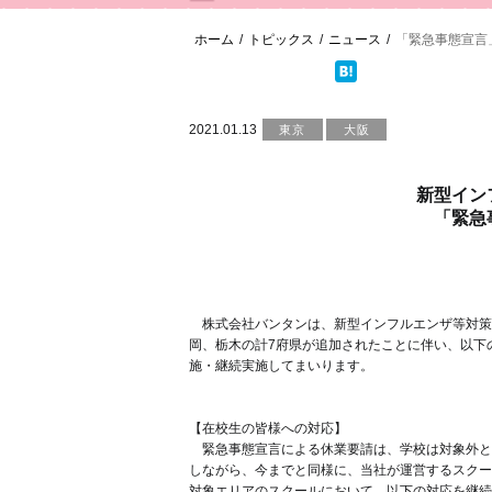
ホーム
/
トピックス
/
ニュース
/
「緊急事態宣言
2021.01.13
東京
大阪
新型イン
「緊急
株式会社バンタンは、新型インフルエンザ等対策
岡、栃木の計7府県が追加されたことに伴い、以下
施・継続実施してまいります。
【在校生の皆様への対応】
緊急事態宣言による休業要請は、学校は対象外と
しながら、今までと同様に、当社が運営するスクー
対象エリアのスクールにおいて、以下の対応を継続