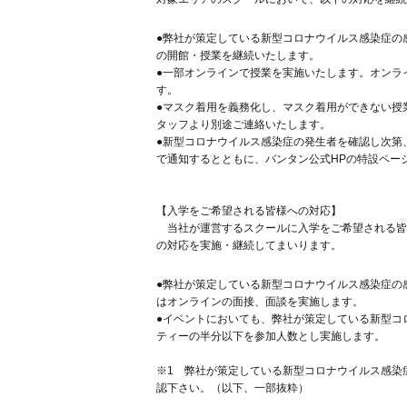
●弊社が策定している新型コロナウイルス感染症の
の開館・授業を継続いたします。
●一部オンラインで授業を実施いたします。オンラ
す。
●マスク着用を義務化し、マスク着用ができない授
タッフより別途ご連絡いたします。
●新型コロナウイルス感染症の発生者を確認し次第
で通知するとともに、バンタン公式HPの特設ペー
【入学をご希望される皆様への対応】
当社が運営するスクールに入学をご希望される皆
の対応を実施・継続してまいります。
●弊社が策定している新型コロナウイルス感染症の
はオンラインの面接、面談を実施します。
●イベントにおいても、弊社が策定している新型コ
ティーの半分以下を参加人数とし実施します。
※1 弊社が策定している新型コロナウイルス感染
認下さい。（以下、一部抜粋）