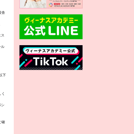
校舎
ま
はス
ール
以下
しく
パシ
ご確