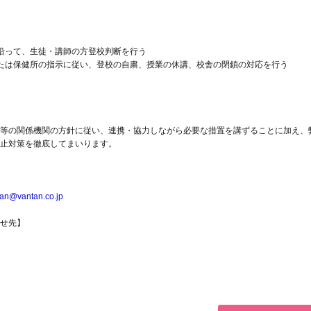
沿って、生徒・講師の方登校判断を行う
たは保健所の指示に従い、登校の自粛、授業の休講、校舎の閉鎖の対応を行う
等の関係機関の方針に従い、連携・協力しながら必要な措置を講ずることに加え、
止対策を徹底してまいります。
an@vantan.co.jp
せ先】
。