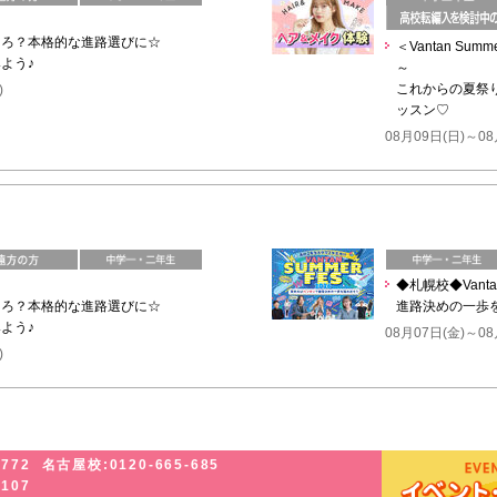
ころ？本格的な進路選びに☆
＜Vantan Su
よう♪
～
これからの夏祭
)
ッスン♡
08月09日(日)～08
◆札幌校◆Vanta
ころ？本格的な進路選びに☆
進路決めの一歩
よう♪
08月07日(金)～08
)
-772
名古屋校:0120-665-685
-107