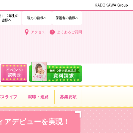
1・2年生の皆様へ
中学3年生の皆様へ
遠方の皆様へ
保護者の皆様へ
アクセス
よくあるご質問
く
パス
ライフ
就職・進路
募集要項
ィアデビューを実現！