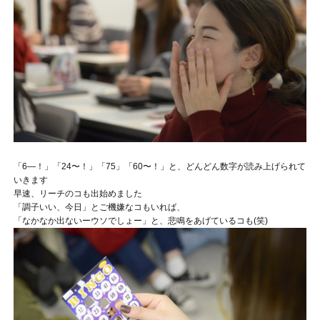
「6—！」「24〜！」「75」「60〜！」と、どんどん数字が読み上げられて
いきます
早速、リーチのコも出始めました
「調子いい、今日
」とご機嫌なコもいれば、
「なかなか出ないーウソでしょー
」と、悲鳴をあげているコも
(笑)