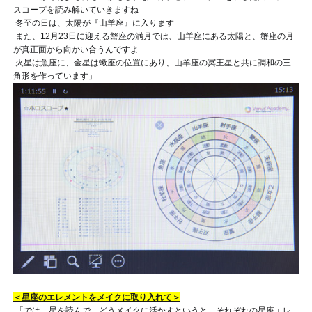
スコープを読み解いていきますね
冬至の日は、太陽が『山羊座』に入ります
また、12月23日に迎える蟹座の満月では、山羊座にある太陽と、蟹座の月
が真正面から向かい合うんですよ
火星は魚座に、金星は蠍座の位置にあり、山羊座の冥王星と共に調和の三
角形を作っています
」
＜星座のエレメントをメイクに取り入れて＞
「では、星を読んで、どうメイクに活かすというと、それぞれの星座エレ