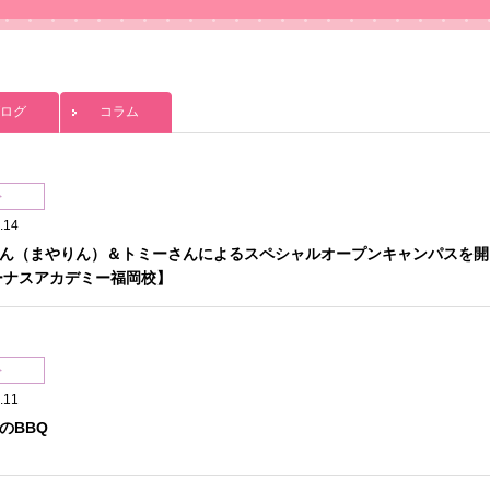
ログ
コラム
ト
.14
ん（まやりん）＆トミーさんによるスペシャルオープンキャンパスを開
ーナスアカデミー福岡校】
ト
.11
のBBQ