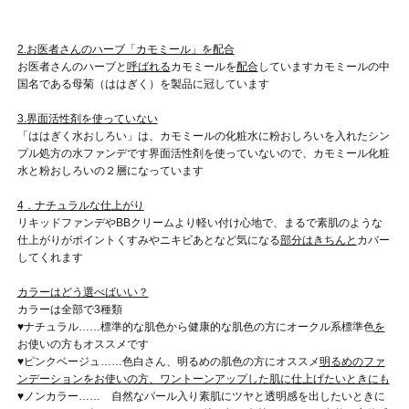
2.
お医者さんのハーブ「カモミール」を
配合
お医者さんのハーブと
呼ばれる
カモミールを
配合
しています
カモミールの中
国名である母菊（ははぎく）を製品に冠しています
3.
界面活性剤を使っていない
「ははぎく水おしろい」は、カモミールの化粧水に粉おしろいを入れたシン
プル処方の水ファンデです
界面活性剤を使っていないので、カモミール化粧
水と粉おしろいの２層になっています
4
．ナチュラルな仕上がり
リキッドファンデやBBクリームより軽い付け心地で、まるで素肌のような
仕上がりがポイント
くすみやニキビあとなど気になる
部分はきちんと
カバー
してくれます
カラーはどう選べばいい？
カラーは全部で3種類
♥ナチュラル……標準的な肌色から健康的な肌色の方に
オークル系標準色
を
お使いの方もオススメです
♥ピンクベージュ……色白さん、明るめの肌色の方にオススメ
明
るめの
ファ
ンデーションをお使いの方、ワントーンアップした肌に仕上げたいときにも
♥ノンカラー…… 自然なパール入り
素肌にツヤと透明感を出したいときに