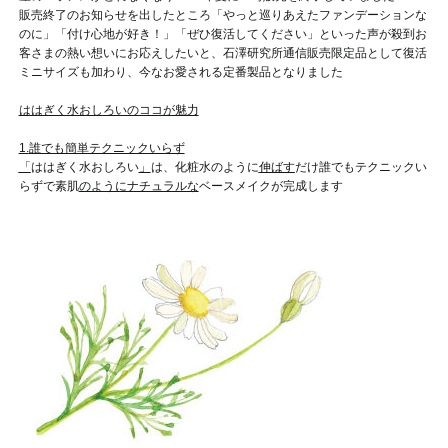
販売終了のお知らせを出したところ「やっと巡りあえたファンデーションな
のに」「付け心地が好き！」「ぜひ復活してください」といった声が殺到
お
客さまの熱い想いにお応えしたい
と、石澤研究所通信販売限定品として復活
ミニサイズも加わり、今なお愛される定番製品となりました
ははぎく水おしろいのココが魅力
1.
誰でも簡単テクニックいらず
「
ははぎく水おしろい
」
は、化粧水のように
伸ばす
だけ
誰でもテクニックい
らずで素肌
のようにナチュラルな
ベースメイクが完成します