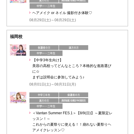
ヘアメイク or ネイル 撮影付き体験♡
08月29日(土)～08月29日(土)
福岡校
【中学3年生向け】
美容の高校ってどんなところ？本格的な進路選び
に☆
まずは説明会に参加してみよう♪
08月01日(土)～08月31日(月)
＜Vantan Summer FES.1＞【8/9(日)】～夏限定レ
ッスン！～
これからの夏祭りに使える！！崩れない夏祭りヘ
アメイクレッスン♡