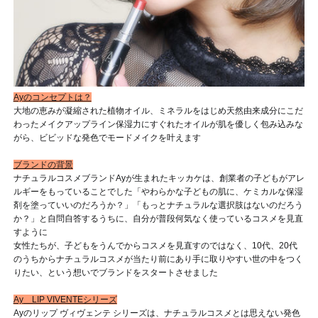
Ay
のコンセプトは？
大地の恵みが凝縮された植物オイル、ミネラルをはじめ天然由来成分にこだ
わったメイクアップライン
保湿力にすぐれたオイルが肌を優しく包み込みな
がら、ビビッドな発色でモードメイクを叶えます
ブランドの背景
ナチュラルコスメブランドAyが生まれたキッカケは、創業者の子どもがアレ
ルギーをもっていることでした
「やわらかな子どもの肌に、ケミカルな保湿
剤を塗っていいのだろうか？」「もっとナチュラルな選択肢はないのだろう
か？」と自問自答するうちに、自分が普段何気なく使っているコスメを見直
すように
女性たちが、子どもをうんでからコスメを見直すのではなく、10代、20代
のうちからナチュラルコスメが当たり前にあり手に取りやすい世の中をつく
りたい、という想いでブランドをスタートさせました
Ay
LIP VIVENTEシリーズ
Ayのリップ ヴィヴェンテ シリーズは、ナチュラルコスメとは思えない発色