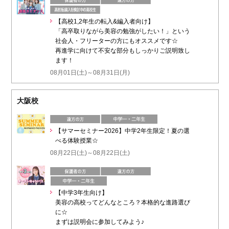
【高校1,2年生の転入&編入者向け】
「高卒取りながら美容の勉強がしたい！」という
社会人・フリーターの方にもオススメです☆
再進学に向けて不安な部分もしっかりご説明致し
ます！
08月01日(土)～08月31日(月)
大阪校
【サマーセミナー2026】中学2年生限定！夏の選
べる体験授業☆
08月22日(土)～08月22日(土)
【中学3年生向け】
美容の高校ってどんなところ？本格的な進路選び
に☆
まずは説明会に参加してみよう♪