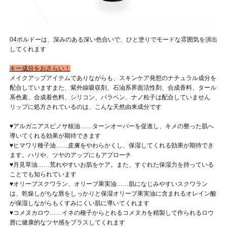
04ボルドーは、深みのある深い色合いで、ひと塗りでモードな雰囲気を演出
してくれます
キー成分をおさらい！
メイクアップアイテムでありながらも、スキンケア発想のナチュラル成分を
配合しています
また、紫外線吸収剤、石油系界面活性剤、合成香料、タール
系色素、合成着色料、シリコン、パラベン、ナノ粒子は配合していません
リップに処方されているのは、こんな天然由来成分です
♥アルガニアスピノサ核油……ターンオーバーを促進し、キメの整った肌へ
導いてくれる効果が期待できます
♥ヒマワリ種子油……皮膚をやわらかくし、保湿してくれる効果が期待でき
ます。ハリや、ツヤのアップにもアプローチ
♥月見草油……荒れやすいお肌をケア。また、すぐれた保湿力を持っている
ことでも知られています
♥オリーブスクワラン、オリーブ果実油……肌になじみやすいスクワラン
は、乾燥しがちな唇をしっかりと保湿
オリーブ果実油に含まれるオレイン酸
が保湿しながらもくすみにくい肌に導いてくれます
♥コメヌカロウ……イネの種子からとれるコメヌカを精製して作られるロウ
唇に健康的なツヤ感をプラスしてくれます