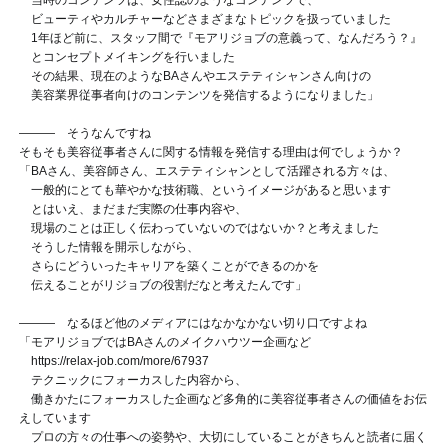
ビューティやカルチャーなどさまざまなトピックを扱っていました
1年ほど前に、スタッフ間で『モアリジョブの意義って、なんだろう？』
とコンセプトメイキングを行いました
その結果、現在のようなBAさんやエステティシャンさん向けの
美容業界従事者向けのコンテンツを発信するようになりました」
——— そうなんですね
そもそも美容従事者さんに関する情報を発信する理由は何でしょうか？
「BAさん、美容師さん、エステティシャンとして活躍される方々は、
一般的にとても華やかな技術職、というイメージがあると思います
とはいえ、まだまだ実際の仕事内容や、
現場のことは正しく伝わっていないのではないか？と考えました
そうした情報を開示しながら、
さらにどういったキャリアを築くことができるのかを
伝えることがリジョブの役割だなと考えたんです
」
——— なるほど
他のメディアにはなかなかない切り口ですよね
「モアリジョブではBAさんのメイクハウツー企画など
https://relax-job.com/more/67937
テクニックにフォーカスした内容から、
働きかたにフォーカスした企画など多角的に美容従事者さんの価値をお伝
えしています
プロの方々の仕事への姿勢や、大切にしていることがきちんと読者に届く