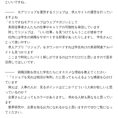
といいですね
」
——— モアリジョブを運営するリジョブは、求人サイトの運営を行ってい
ますよね
「そうですね
モアリジョブはウェブマガジンとして
美容従事者さんたちの仕事やキャリアの可能性を発信しています
対してリジョブは、『いい仕事』を見つけてもらうことが使命です
社内には学生の就職をサポートする部署があったりしますし、学生さんに
とって使いやすい
求人アプリ『リジョブ』をダウンロードすれば学生向けの美容関連アルバ
イトも見つかります
ここまで特化したバイト探しができるのはウチだけだと思いますので是非
活用してほしいです」
——— 就職活動を控えた学生たちにオススメな理由を教えてください
「『リジョブを見れば就活が有利』だと思ってもらえるような構築を心がけ
ています
例えば、人事の人が、見るポイントはどこか？どういう人材が欲しいと思
っているのか？
企業さんによってもカラーがありますし、求める人材も異なると思ってい
ます
業界研究や、企業を知るお力になれるかなと思いますのでぜひご覧になっ
てください
」