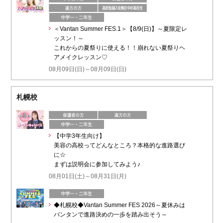
＜Vantan Summer FES.1＞【8/9(日)】～夏限定レ
ッスン！～
これからの夏祭りに使える！！崩れない夏祭りヘ
アメイクレッスン♡
08月09日(日)～08月09日(日)
札幌校
【中学3年生向け】
美容の高校ってどんなところ？本格的な進路選び
に☆
まずは説明会に参加してみよう♪
08月01日(土)～08月31日(月)
◆札幌校◆Vantan Summer FES 2026～夏休みは
バンタンで進路決めの一歩を踏み出そう～