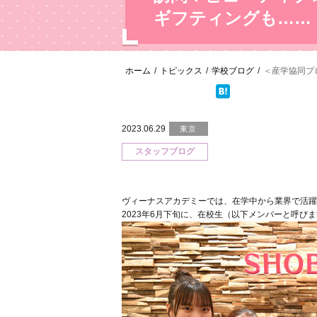
ギフティングも……
ホーム
/
トピックス
/
学校ブログ
/
＜産学協同プロ
2023.06.29
東京
スタッフブログ
ヴィーナスアカデミーでは、在学中から業界で活躍
2023年6月下旬に、在校生（以下メンバーと呼び