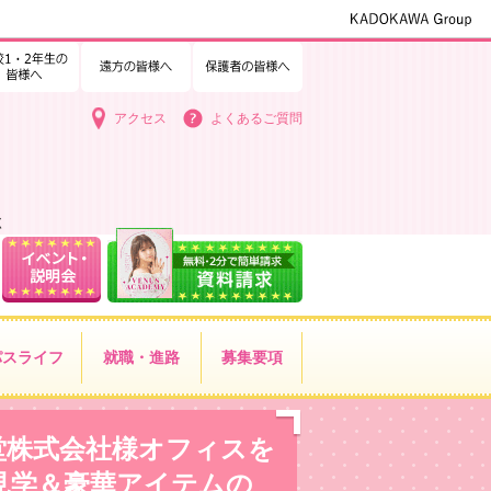
1・2年生の皆様へ
中学3年生の皆様へ
遠方の皆様へ
保護者の皆様へ
アクセス
よくあるご質問
く
パス
ライフ
就職・進路
募集要項
堂株式会社様オフィスを
見学＆豪華アイテムの