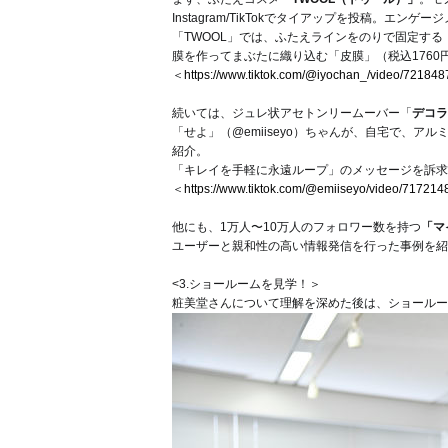
Instagram/TikTokでタイアップを投稿。エ
「TWOOL」では、ふたえラインをのりで固定する
膜を作ってまぶたに織り込む「皮膜」（税込1760
＜
https://www.tiktok.com/@iyochan_/video/7218
続いては、ジュレ状アセトンリームーバー「
デコラ
「せよ」（@emiiseyo）ちゃんが、自宅で、
紹介。
「キレイを手軽に永遠ループ」のメッセージを訴求
＜
https://www.tiktok.com/@emiiseyo/video/7172
他にも、1万人〜10万人のフォロワー数を持つ
「マ
ユーザーと親和性の高い情報発信を行った事例を紹
<3.ショールームを見学！＞
粧美堂さんについて理解を深めた後は、ショールー