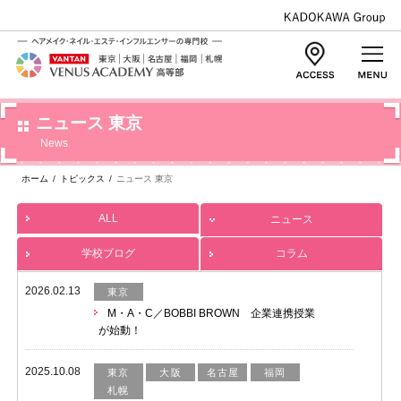
ニュース 東京
News
ホーム
/
トピックス
/
ニュース 東京
ALL
ニュース
学校ブログ
コラム
2026.02.13
東京
M・A・C／BOBBI BROWN 企業連携授業
が始動！
2025.10.08
東京
大阪
名古屋
福岡
札幌