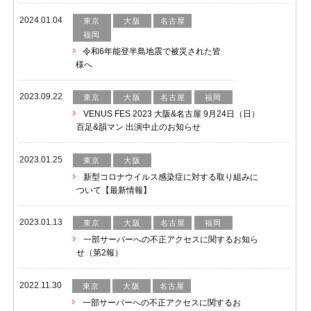
2024.01.04
東京
大阪
名古屋
福岡
令和6年能登半島地震で被災された皆
様へ
2023.09.22
東京
大阪
名古屋
福岡
VENUS FES 2023 大阪&名古屋 9月24日（日）
百足&韻マン 出演中止のお知らせ
2023.01.25
東京
大阪
新型コロナウイルス感染症に対する取り組みに
ついて【最新情報】
2023.01.13
東京
大阪
名古屋
福岡
一部サーバーへの不正アクセスに関するお知ら
せ（第2報）
2022.11.30
東京
大阪
名古屋
一部サーバーへの不正アクセスに関するお