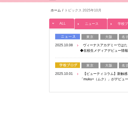
ホーム
/
トピックス 2025年10月
ALL
ニュース
学校ブ
東京
大阪
名
2025.10.08
ヴィーナスアカデミーではた
◆在校生メディアデビュー情報
東京
大阪
名
2025.10.01
【ビューティコラム】新触感
「muku+（ムク）」がデビュ