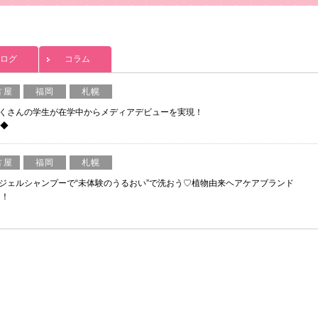
ログ
コラム
古屋
福岡
札幌
くさんの学生が在学中からメディアデビューを実現！
◆
古屋
福岡
札幌
ジェルシャンプーで“未体験のうるおい”で洗おう♡植物由来ヘアケアブランド
ー！