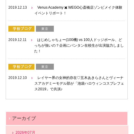
2019.12.13
Venus Academy ✖️ WEGO心斎橋店ゾンビメイク体験
イベントリポート！
東京
2019.12.11
はじめしゃちょー(100機) vs 100人ドッジボール、ど
っちが強いの？企画にバンタン在校生が出演協力しまし
た！
東京
2019.12.10
レイヤー界の女神的存在♡五木あきらさんとヴィーナ
スアカデミーモデル部が「池袋ハロウィンコスプレフェ
ス2019」で共演♪
アーカイブ
2026年07月