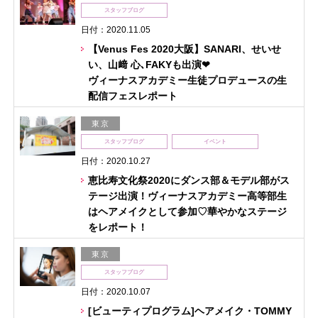
スタッフブログ
日付：2020.11.05
【Venus Fes 2020大阪】SANARI、せいせ
い、山﨑 心､FAKYも出演❤︎
ヴィーナスアカデミー生徒プロデュースの生
配信フェスレポート
東京
スタッフブログ
イベント
日付：2020.10.27
恵比寿文化祭2020にダンス部＆モデル部がス
テージ出演！ヴィーナスアカデミー高等部生
はヘアメイクとして参加♡華やかなステージ
をレポート！
東京
スタッフブログ
日付：2020.10.07
[ビューティプログラム]ヘアメイク・TOMMY