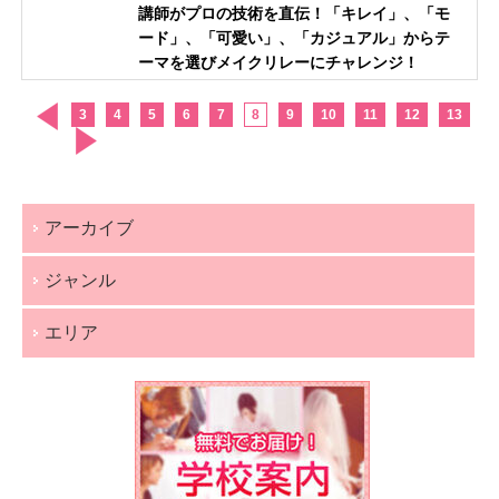
講師がプロの技術を直伝！「キレイ」、「モ
ード」、「可愛い」、「カジュアル」からテ
ーマを選びメイクリレーにチャレンジ！
3
4
5
6
7
8
9
10
11
12
13
アーカイブ
ジャンル
エリア