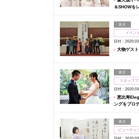
集大成イベン
＆SHOWを
東京
イベン
日付：2020.03
大物ゲスト
東京
スタッフブ
日付：2020.03
恵比寿Ele
ングをプロデ
東京
ビューティ
日付：2020.03