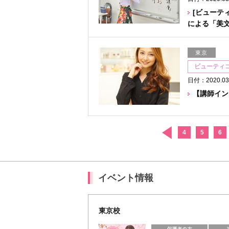
[ビューテ
による「美
東京
ビューティ
日付：2020.03
【講師イン
4
5
6
イベント情報
東京校