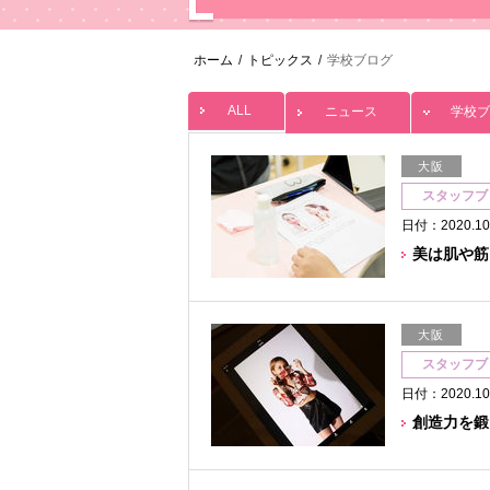
ホーム
/
トピックス
/
学校ブログ
ALL
ニュース
学校ブ
大阪
スタッフブ
日付：2020.10
美は肌や筋
大阪
スタッフブ
日付：2020.10
創造力を鍛