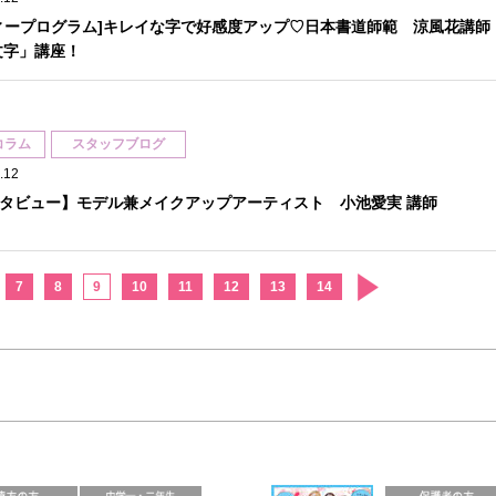
ィープログラム]キレイな字で好感度アップ♡日本書道師範 涼風花講師
文字」講座！
コラム
スタッフブログ
.12
タビュー】モデル兼メイクアップアーティスト 小池愛実 講師
7
8
9
10
11
12
13
14