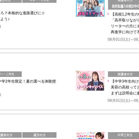
ころ？本格的な進路選びに☆
【高校1,2年生
よう♪
「高卒取りなが
リーターの方に
)
再進学に向けて
08月01日(土)～08
】中学2年生限定！夏の選べる体験授
【中学3年生向
美容の高校って
まずは説明会に
)
08月01日(土)～08