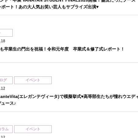
ト・卒展 VANATAN STUDENT FINAL2020開催！盛況だったブース
レポート！あの大人気お笑い芸人もサプライズ出演♥
ト
.18
も卒業生の門出を祝福！令和元年度 卒業式＆修了式レポート！
ログ
イベント
.12
ganteVita(エレガンテヴィータ)で模擬挙式♥高等部生たちが憧れウエデ
ュース♪
コラム
イベント
.12