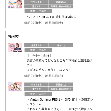
ヘアメイク or ネイル 撮影付き体験♡
08月29日(土)～08月29日(土)
福岡校
【中学3年生向け】
美容の高校ってどんなところ？本格的な進路選び
に☆
まずは説明会に参加してみよう♪
08月01日(土)～08月31日(月)
＜Vantan Summer FES.1＞【8/9(日)】～夏限定レ
ッスン！～
これからの夏祭りに使える！！崩れない夏祭りヘ