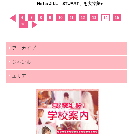
Notis JILL STUART」を大特集♥
6
7
8
9
10
11
12
13
14
15
16
アーカイブ
ジャンル
エリア