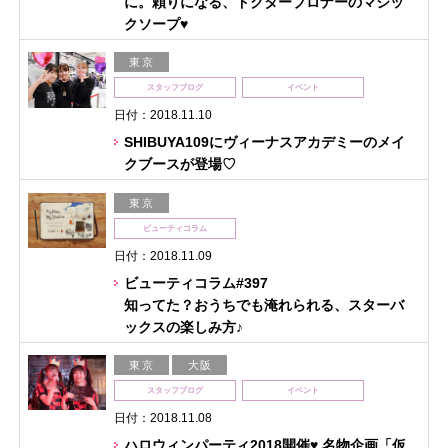
に。頼りになる、ドクターブロナーのマジッ
クソープ♥
東京
スタッフブログ
イベント
日付：2018.11.10
SHIBUYA109にヴィーナスアカデミーのメイ
クブースが登場♡
東京
ビューティコラム
日付：2018.11.09
ビューティコラム#397
知ってた？おうちでも淹れられる、スターバ
ックスの楽しみ方♪
東京
大阪
スタッフブログ
イベント
日付：2018.11.08
ハロウィンパーティ2018開催♥ 名物企画「仮