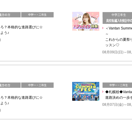
ころ？本格的な進路選びに☆
＜Vantan Su
よう♪
～
これからの夏祭
)
ッスン♡
08月09日(日)～08
◆札幌校◆Vanta
ころ？本格的な進路選びに☆
進路決めの一歩
よう♪
08月07日(金)～08
)