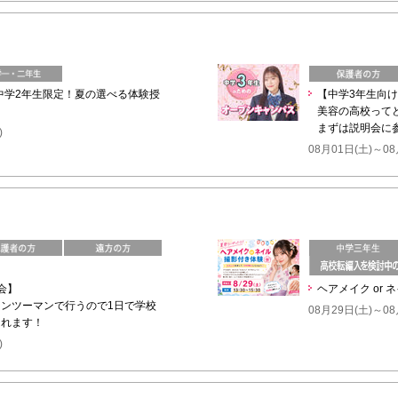
】中学2年生限定！夏の選べる体験授
【中学3年生向
美容の高校って
まずは説明会に
)
08月01日(土)～08
会】
ヘアメイク or 
ンツーマンで行うので1日で学校
08月29日(土)～08
知れます！
)