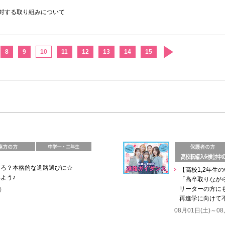
対する取り組みについて
8
9
10
11
12
13
14
15
ころ？本格的な進路選びに☆
【高校1,2年生
よう♪
「高卒取りなが
リーターの方に
)
再進学に向けて
08月01日(土)～08