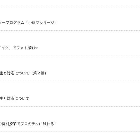
ィープログラム「小顔マッサージ」
メイク』でフォト撮影✨
生と対応について（第２報）
生と対応について
生の特別授業でプロのテクに触れる！