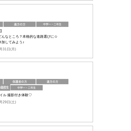
け】
どんなところ？本格的な進路選びに☆
参加してみよう♪
月31日(月)
ネイル 撮影付き体験♡
月29日(土)