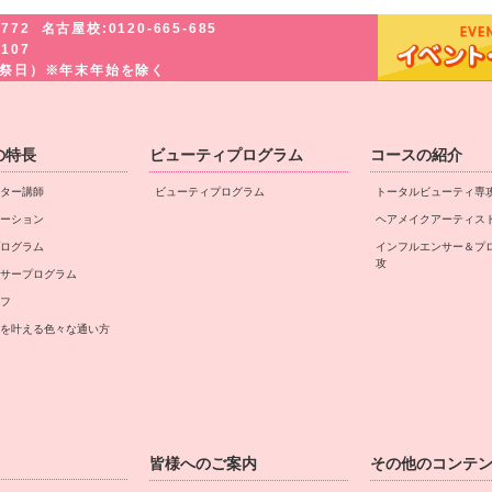
-772
名古屋校:0120-665-685
-107
・祝祭日）※年末年始を除く
の特長
ビューティプログラム
コースの紹介
ター講師
ビューティプログラム
トータルビューティ専
ーション
ヘアメイクアーティス
ログラム
インフルエンサー＆プ
攻
サープログラム
フ
を叶える⾊々な通い⽅
皆様へのご案内
その他のコンテ