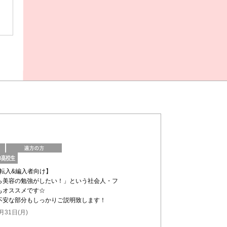
の転入&編入者向け】
ら美容の勉強がしたい！」という社会人・フ
もオススメです☆
不安な部分もしっかりご説明致します！
月31日(月)