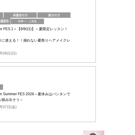
mmer FES.1＞【8/9(日)】～夏限定レッスン！
りに使える！！崩れない夏祭りヘアメイクレ
月09日(日)
n Summer FES 2026～夏休みはバンタンで
を踏み出そう～
月07日(金)