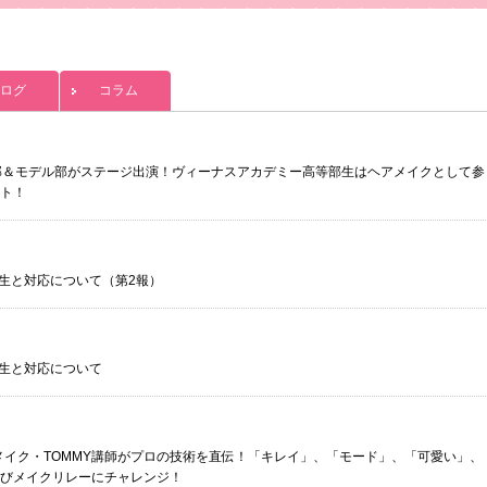
ログ
コラム
ス部＆モデル部がステージ出演！ヴィーナスアカデミー高等部生はヘアメイクとして参
ト！
生と対応について（第2報）
生と対応について
アメイク・TOMMY講師がプロの技術を直伝！「キレイ」、「モード」、「可愛い」、
びメイクリレーにチャレンジ！